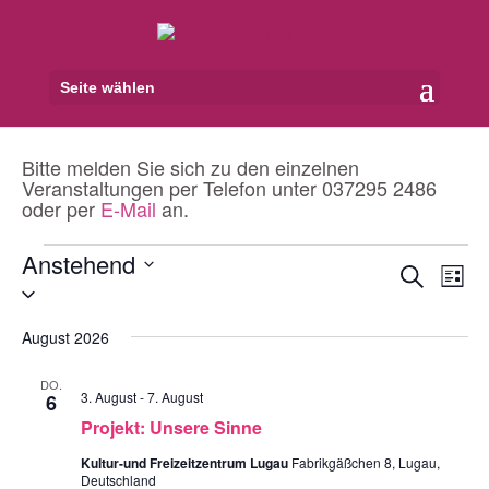
Seite wählen
Bitte melden Sie sich zu den einzelnen
Veranstaltungen per Telefon unter 037295 2486
oder per
E-Mail
an.
Veranstaltungen
Anstehend
Veranst
Ver
Suche
Liste
Ans
Datum
Suche
Nav
wählen.
und
August 2026
Ansicht
Navigat
DO.
3. August
-
7. August
6
Projekt: Unsere Sinne
Kultur-und Freizeitzentrum Lugau
Fabrikgäßchen 8, Lugau,
Deutschland