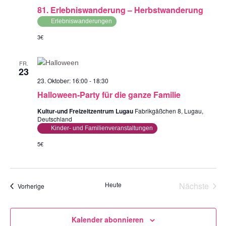
81. Erlebniswanderung – Herbstwanderung
Erlebniswanderungen
3€
FR.
23
23. Oktober: 16:00
-
18:30
Halloween-Party für die ganze Familie
Kultur-und Freizeitzentrum Lugau
Fabrikgäßchen 8, Lugau,
Deutschland
Kinder- und Familienveranstaltungen
5€
Heute
Nächste
Veranstaltungen
Vorherige
Veransta
Kalender abonnieren