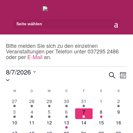
Seite wählen
Bitte melden Sie sich zu den einzelnen
Veranstaltungen per Telefon unter 037295 2486
oder per
E-Mail
an.
Veranstaltungen
8/7/2026
Veranst
Ver
Suche
Monat
Ans
Datum
Suche
Nav
wählen.
und
Kalender
M
MONTAG
D
DIENSTAG
M
MITTWOCH
D
DONNERSTAG
F
FREITAG
S
SAMSTAG
S
SONNT
Ansicht
von
1
1
1
1
1
0
1
27
28
29
30
31
1
2
Navigat
Veranstaltungen
Veranstaltung
Veranstaltung
Veranstaltung
Veranstaltung
Veranstaltung
Veranstaltunge
Veranst
1
1
1
1
1
2
0
3
4
5
6
7
8
9
Veranstaltung
Veranstaltung
Veranstaltung
Veranstaltung
Veranstaltung
Veranstaltunge
Veranst
0
0
0
1
0
0
0
10
11
12
13
14
15
16
Veranstaltungen
Veranstaltungen
Veranstaltungen
Veranstaltung
Veranstaltungen
Veranstaltungen
Veranst
0
0
0
0
0
0
0